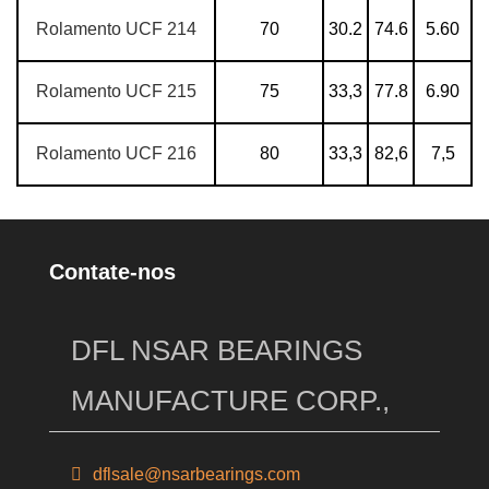
Rolamento UCF 214
70
30.2
74.6
5.60
Rolamento UCF 215
75
33,3
77.8
6.90
Rolamento UCF 216
80
33,3
82,6
7,5
Contate-nos
DFL NSAR BEARINGS
MANUFACTURE CORP.,
dflsale@nsarbearings.com